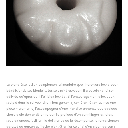
La pierre à sel est un complément alimentaire que l’herbivore lèche pour
bénéficier de ses bienfaits. Les sels minéraux dont il a besoin ne lui sont
délivrés qu’après qu’il l’ait bien léchée. Si l’encouragement affectueux
sculpté dans le sel veut dire « bon garçon », conférant à son autrice une
place maternante, l’accompagner d’une friandise annonce que quelque
chose a été demandé en retour. La pratique d’un cunnilingus est alors
sous-entendue, justifiant la délivrance de la récompense, le remerciement
adressé au garçon qui lèche bien. Gratifier celui-ci d’un « bon garçon »