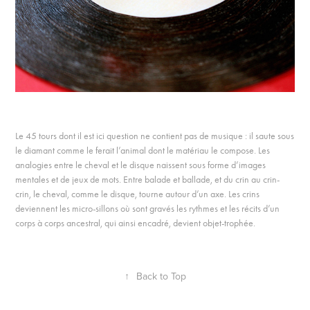
Le 45 tours dont il est ici question ne contient pas de musique : il saute sous
le diamant comme le ferait l’animal dont le matériau le compose. Les
analogies entre le cheval et le disque naissent sous forme d’images
mentales et de jeux de mots. Entre balade et ballade, et du crin au crin-
crin, le cheval, comme le disque, tourne autour d’un axe. Les crins
deviennent les micro-sillons où sont gravés les rythmes et les récits d’un
corps à corps ancestral, qui ainsi encadré, devient objet-trophée.
↑
Back to Top